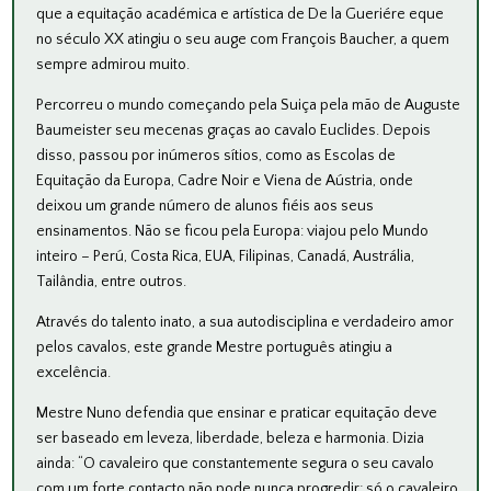
que a equitação académica e artística de De la Gueriére eque
no século XX atingiu o seu auge com François Baucher, a quem
sempre admirou muito.
Percorreu o mundo começando pela Suiça pela mão de Auguste
Baumeister seu mecenas graças ao cavalo Euclides. Depois
disso, passou por inúmeros sítios, como as Escolas de
Equitação da Europa, Cadre Noir e Viena de Aústria, onde
deixou um grande número de alunos fiéis aos seus
ensinamentos. Não se ficou pela Europa: viajou pelo Mundo
inteiro – Perú, Costa Rica, EUA, Filipinas, Canadá, Austrália,
Tailândia, entre outros.
Através do talento inato, a sua autodisciplina e verdadeiro amor
pelos cavalos, este grande Mestre português atingiu a
excelência.
Mestre Nuno defendia que ensinar e praticar equitação deve
ser baseado em leveza, liberdade, beleza e harmonia. Dizia
ainda: “O cavaleiro que constantemente segura o seu cavalo
com um forte contacto não pode nunca progredir; só o cavaleiro