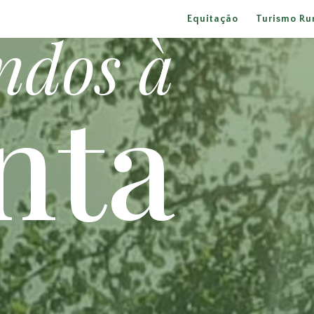
Equitação
Turismo Ru
ndos à
nta