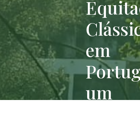
Equita
Clássi
em
Portug
um
local
histór