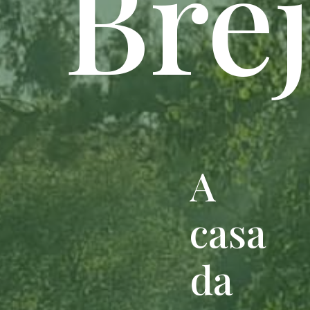
Bre
A
casa
da