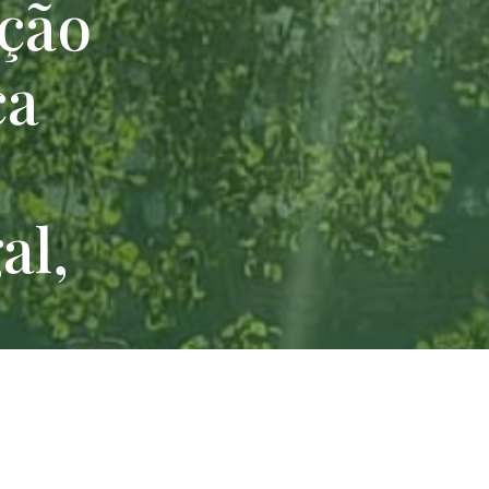
ção
ca
al,
ico